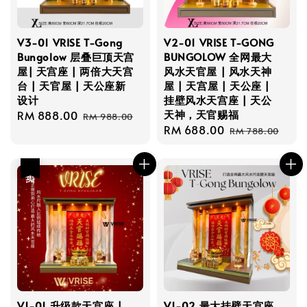
V3-01 VRISE T-Gong
V2-01 VRISE T-GONG
Bungolow 层叠巨顶天宫
BUNGOLOW 全网最大
屋| 天宫座 | 两倍大天宫
风水天官屋 | 风水天神
台 | 天官屋 | 天公座新
屋 | 天宫屋 | 天公座 |
设计
挂壁风水天宫座 | 天公
天神，天官赐福
Sale
RM 888.00
Regular
RM 988.00
Sale
RM 688.00
Regular
price
price
RM 788.00
price
price
热卖
V1-01 升级款天宫座 |
V1-02 最大挂壁天宫座